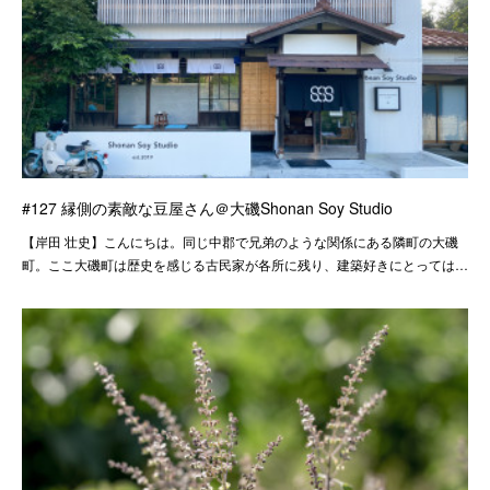
#127 縁側の素敵な豆屋さん＠大磯Shonan Soy Studio
【岸田 壮史】こんにちは。同じ中郡で兄弟のような関係にある隣町の大磯
町。ここ大磯町は歴史を感じる古民家が各所に残り、建築好きにとっては…