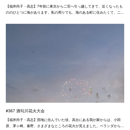
【福井尚子・高志】7年前に東京から二宮へ引っ越してきて、近くなったも
ののひとつに海があります。私の周りでも、海のある町に住みたくて、二…
#367 酒匂川花火大会
【福井尚子・高志】団地に住んでいた頃、高台にある我が家からは、小田
原、茅ヶ崎、秦野、さまざまなところの花火が見えました。ベランダから…