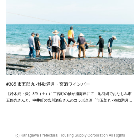
#365 市五郎丸×移動満月・宮酒ワインバー
【鈴木純・愛】8/9（土）に二宮町の袖が浦海岸にて、地引網でおなじみ市
五郎丸さんと、中井町の宮川酒店さんのコラボ企画「市五郎丸×移動満月…
(c) Kanagawa Prefectural Housing Supply Corporation All Rights