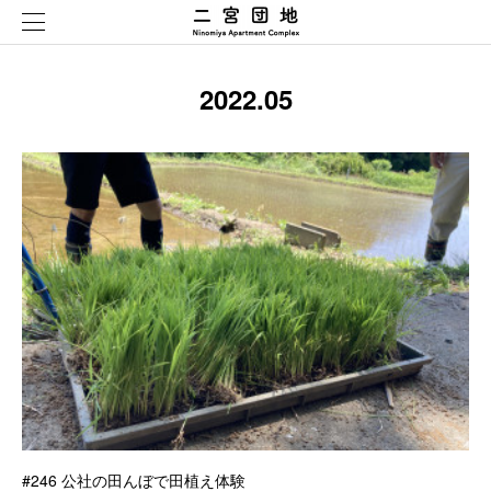
2022
.
05
#246 公社の田んぼで田植え体験