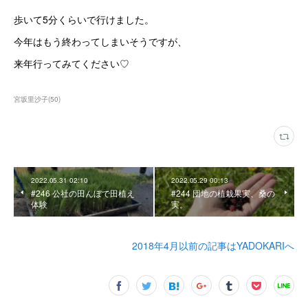
歩いて5分くらいで行けました。
今年はもう終わってしまいそうですが、
来年行ってみてください♡
宮坂里沙子
(
50
)
2022.05.31 02:10
2022.05.29 00:13
#246 公社の田んぼで田植え
#244 団地の植栽果実、桑の
体験
実。
2018年4月以前の記事はYADOKARIへ