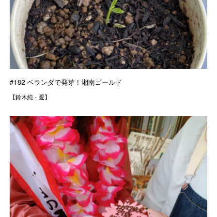
#182 ベランダで発芽！湘南ゴールド
【鈴木純・愛】