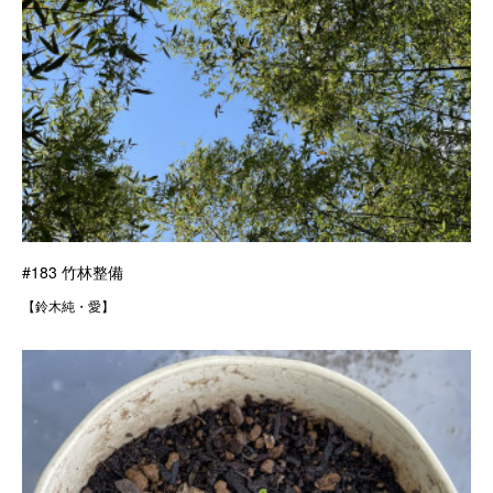
#183 竹林整備
【鈴木純・愛】