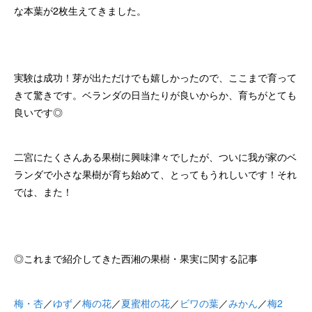
な本葉が2枚生えてきました。
実験は成功！芽が出ただけでも嬉しかったので、ここまで育って
きて驚きです。ベランダの日当たりが良いからか、育ちがとても
良いです◎
二宮にたくさんある果樹に興味津々でしたが、ついに我が家のベ
ランダで小さな果樹が育ち始めて、とってもうれしいです！それ
では、また！
◎これまで紹介してきた西湘の果樹・果実に関する記事
梅・杏
／
ゆず
／
梅の花
／
夏蜜柑の花
／
ビワの葉
／
みかん
／
梅2