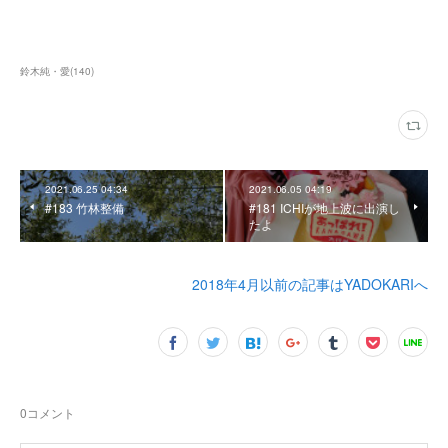
鈴木純・愛
(
140
)
2021.06.25 04:34
2021.06.05 04:19
#183 竹林整備
#181 ICHIが地上波に出演し
たよ
2018年4月以前の記事はYADOKARIへ
0
コメント