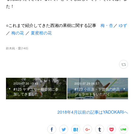
た！
○これまで紹介してきた西湘の果樹に関する記事
梅・杏
／
ゆず
／
梅の花
／
夏蜜柑の花
鈴木純・愛
(
140
)
2020.07.30 13:43
2020.07.29 06:57
#125 ヤマユリ一般公開に参
#123 小田原・下曽我の絶品
加してきました
ジェラートをいただく
2018年4月以前の記事はYADOKARIへ