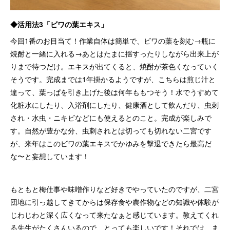
◆活用法3「ビワの葉エキス」
今回1番のお目当て！作業自体は簡単で、ビワの葉を刻む→瓶に
焼酎と一緒に入れる→あとはたまに揺すったりしながら出来上が
りまで待つだけ。エキスが出てくると、焼酎が茶色くなっていく
そうです。完成までは1年掛かるようですが、こちらは煎じ汁と
違って、葉っぱを引き上げた後は何年ももつそう！水でうすめて
化粧水にしたり、入浴剤にしたり、健康酒として飲んだり、虫刺
され・水虫・ニキビなどにも使えるとのこと。完成が楽しみで
す。自然が豊かな分、虫刺されとは切っても切れない二宮です
が、来年はこのビワの葉エキスでかゆみを撃退できたら最高だ
な〜と妄想しています！
もともと梅仕事や味噌作りなど好きでやっていたのですが、二宮
団地に引っ越してきてからは保存食や農作物などの知識や体験が
じわじわと深く広くなって来たなぁと感じています。教えてくれ
る先生がたくさんいるので、とっても楽しいです！それでは、ま