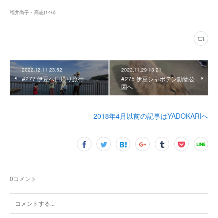
福井尚子・高志
(
146
)
2022.12.11 23:52
2022.11.29 13:21
#277 伊豆へ日帰り旅行
#275 伊豆シャボテン動物公
園へ
2018年4月以前の記事はYADOKARIへ
0
コメント