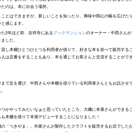
いたのは、本に出会う場所。
うことはできますが、新しいことを知ったり、興味や関心の幅を広げた
いと感じます。
いた2年ほど前、吉祥寺にある
ブックマンション
のオーナー・中西さんが
りました。
、貸し本棚ひとつひとつを利用者が借りて、好きな本を並べて販売する
る人は店番をすることもあり、本を通じてお客さんと交流することがで
寺まで足を運び、中西さんや本棚を借りている利用者さんともお話させ
た。
いつかやってみたいなぁと思っていたところ、大磯に本屋さんができる
ちも本棚を借りて本屋デビューすることになりました！
の「つきやま」。作家さんが製作したクラフトを販売するお店でしたが、「