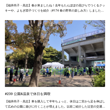
【福井尚子・高志】春が来ましたね！去年もたんぽぽの花びらでつくるクッ
キーや、よもぎ団子づくりを紹介（#174 春の野草の楽しみ方）しました…
#239 公園&温泉で休日を満喫
【福井尚子・高志】車を購入して半年ちょっと、休日は二宮から足を伸ばし
て広めの公園に遊びに行くことが増えました。以前ご紹介した辻堂の交通…