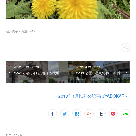
福井尚子・高志
(
147
)
2022.05.22 08:28
2022.04.21 03:10
#241 小さいけど頼れる牧場
#239 公園&温泉で休日を満
喫
2018年4月以前の記事はYADOKARIへ
0
コメント