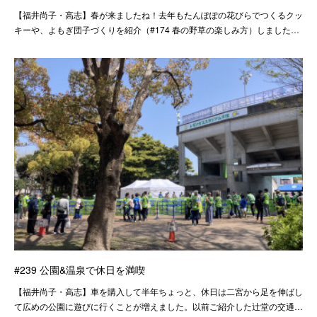
【福井尚子・高志】春が来ましたね！去年もたんぽぽの花びらでつくるクッ
キーや、よもぎ団子づくりを紹介（#174 春の野草の楽しみ方）しました…
#239 公園&温泉で休日を満喫
【福井尚子・高志】車を購入して半年ちょっと、休日は二宮から足を伸ばし
て広めの公園に遊びに行くことが増えました。以前ご紹介した辻堂の交通…