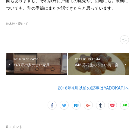
園もありますし、それ以外に戸建ての庭先や、団地にも。果樹に
ついても、別の季節にまたお話できたらと思っています。
鈴木純・愛
(
141
)
2019.06.30 04:30
2019.06.19 20:44
#48 私の家の古い家具
#46 落花生のうまい街二宮
2018年4月以前の記事はYADOKARIへ
0
コメント