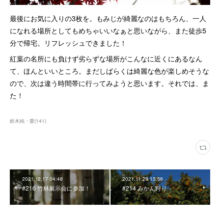
最後にお気に入りの3枚を。もみじが綺麗なのはもちろん、一人
になれる場所としてもめちゃいいなぁと思いながら、また徒歩5
分で帰宅。リフレッシュできました！
紅葉の名所にも負けず劣らずな場所がこんなに近くにあるなん
て、ほんといいところ。まだしばらくは綺麗な色が楽しめそうな
ので、次は違う時間帯に行ってみようと思います。それでは、ま
た！
鈴木純・愛
(
141
)
2021.12.17 04:48
2021.11.29 13:56
#216 竹林展示会に参加！
#214 みかん狩り