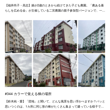
【福井尚子・高志】娘が2歳のときから続けてきた子ども農園。「農ある暮
らしを広める会」が主催している二宮農園の親子参加型バージョンで、一…
#344 カラーで覚える棟の場所
【鈴木純・愛】「団地」と聞いて、どんな風景を思い浮かべますか？パッと
思いつくのは、1カ所に同じ形の棟がたくさん集まって建っている様子で…