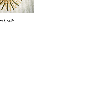
ヒゴ作り体験
】