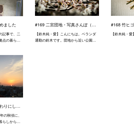
じめました
#169 二宮団地・写真さんぽ（…
#168 竹
の記事で、二
【鈴木純・愛】こんにちは。ベランダ
【鈴木純・愛
拠点の暮ら…
通勤の鈴木です。団地から近い公園…
終わりにし…
9年の秋頃に、
暮らしから…