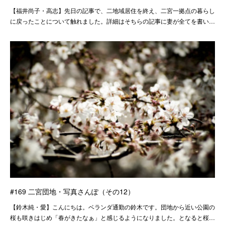
【福井尚子・高志】先日の記事で、二地域居住を終え、二宮一拠点の暮らし
に戻ったことについて触れました。詳細はそちらの記事に妻が全てを書い…
#169 二宮団地・写真さんぽ（その12）
【鈴木純・愛】こんにちは。ベランダ通勤の鈴木です。団地から近い公園の
桜も咲きはじめ「春がきたなぁ」と感じるようになりました。となると桜…