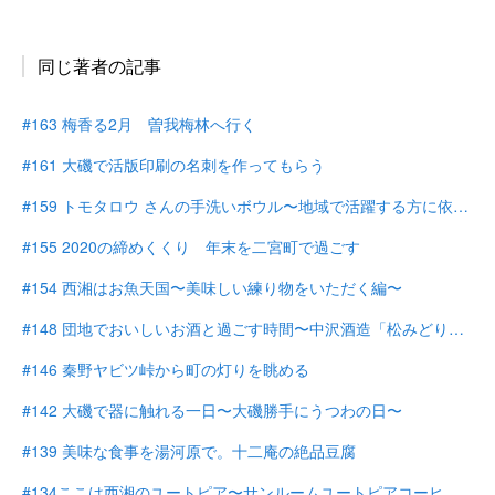
同じ著者の記事
#163 梅香る2月 曽我梅林へ行く
#161 大磯で活版印刷の名刺を作ってもらう
#159 トモタロウ さんの手洗いボウル〜地域で活躍する方に依頼する〜
#155 2020の締めくくり 年末を二宮町で過ごす
#154 西湘はお魚天国〜美味しい練り物をいただく編〜
#148 団地でおいしいお酒と過ごす時間〜中沢酒造「松みどり」〜
#146 秦野ヤビツ峠から町の灯りを眺める
#142 大磯で器に触れる一日〜大磯勝手にうつわの日〜
#139 美味な食事を湯河原で。十二庵の絶品豆腐
#134ここは西湘のユートピア〜サンルームユートピアコーヒー〜