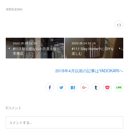
岸田壮史
(
60
)
2020.05.28 22:20
2020.05.24 01:14
#113 削り節なら小田原・籠
#111 Stay Home中にDIYを
常商店
楽しむ
2018年4月以前の記事はYADOKARIへ
0
コメント