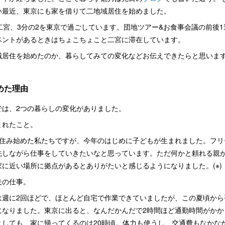
い最近、東京にも家を借りて二地域居住を始めました。
二宮、3分の2を東京で過ごしています。団地ツアー&お食事会議の前後
ベントがあるときはちょこちょこと二宮に滞在しています。
域居住を始めたのか、暮らしてみての変化などお伝えできたらと思いま
めた理由
では、2つの暮らしの変化がありました。
まれたこと。
で住み始めた私たちですが、今年のはじめに子どもが生まれました。フリ
先しながら仕事をしていきたいなと思っています。ただ何かと頼れる親
に近い場所に拠点があるとありがたいと感じるようになりました。(※)
夫の仕事。
は週に2回ほどで、ほとんど自宅で作業できていましたが、この夏頃から
になりました。東京に出ると、なんだかんだで2時間ほど通勤時間がかか
としても、家に帰ってくるのは20時頃。体力も使うし、交通費もなかな