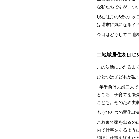
な私たちですが、つ
現在は月の3分の1を
は週末に気になるイ
今日はどうして二地
二地域居住をはじ
この決断にいたるま
ひとつは子どもが生
1年半前は夫婦二人
ところ、子育てを優
ことも。そのため実家
もうひとつの変化は
これまで家を出るの
内で仕事をするよう
時頃に仕事を終えた