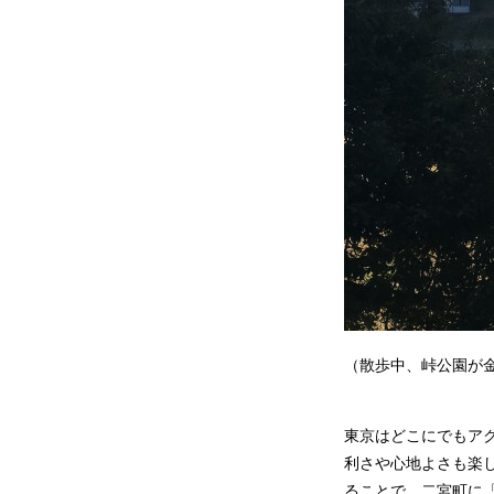
（散歩中、峠公園が
東京はどこにでもア
利さや心地よさも楽
ることで、二宮町に