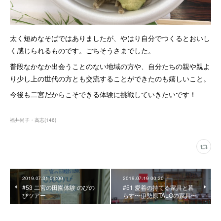
太く短めなそばではありましたが、やはり自分でつくるとおいし
く感じられるものです。ごちそうさまでした。
普段なかなか出会うことのない地域の方や、自分たちの親や親よ
り少し上の世代の方とも交流することができたのも嬉しいこと。
今後も二宮だからこそできる体験に挑戦していきたいです！
福井尚子・高志
(
146
)
2019.07.31 01:00
2019.07.19 00:30
#53 二宮の田園体験 のびの
#51 愛着の持てる家具と暮
びツアー
らす〜伊勢原TALOの家具〜