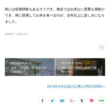
秋には収穫体験もあるそうです。都会では出来ない貴重な体験が
でき、秋に収穫してお米を食べるのが、去年以上に楽しみになり
ました。
福井尚子・高志
(
147
)
2019.06.04 05:14
2019.05.31 10:50
#44 二宮団地・写真さんぽ
#42 二宮の新鮮な材料で漬
（その1）
物を作る
2018年4月以前の記事はYADOKARIへ