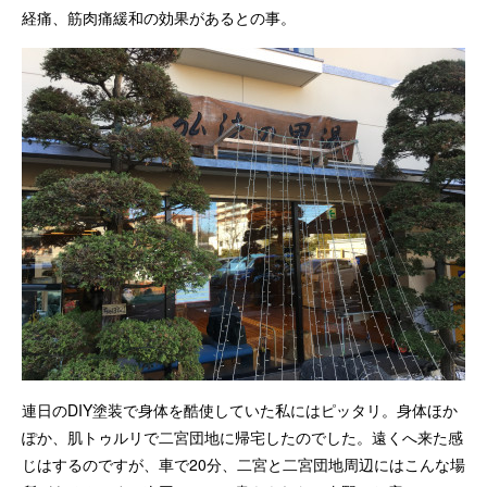
経痛、筋肉痛緩和の効果があるとの事。
連日のDIY塗装で身体を酷使していた私にはピッタリ。身体ほか
ぽか、肌トゥルリで二宮団地に帰宅したのでした。遠くへ来た感
じはするのですが、車で20分、二宮と二宮団地周辺にはこんな場