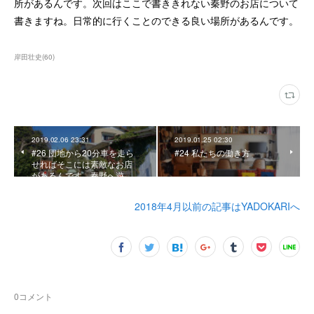
所があるんです。次回はここで書ききれない秦野のお店について
書きますね。日常的に行くことのできる良い場所があるんです。
岸田壮史
(
60
)
2019.02.06 23:31
2019.01.25 02:30
#26 団地から20分車を走ら
#24 私たちの働き方
せればそこには素敵なお店
があるんです。秦野へ遊…
2018年4月以前の記事はYADOKARIへ
0
コメント