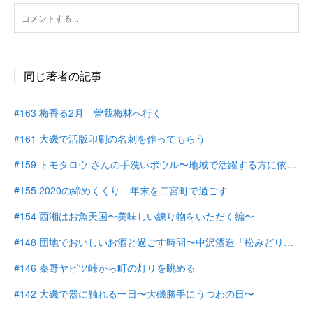
同じ著者の記事
#163 梅香る2月 曽我梅林へ行く
#161 大磯で活版印刷の名刺を作ってもらう
#159 トモタロウ さんの手洗いボウル〜地域で活躍する方に依頼する〜
#155 2020の締めくくり 年末を二宮町で過ごす
#154 西湘はお魚天国〜美味しい練り物をいただく編〜
#148 団地でおいしいお酒と過ごす時間〜中沢酒造「松みどり」〜
#146 秦野ヤビツ峠から町の灯りを眺める
#142 大磯で器に触れる一日〜大磯勝手にうつわの日〜