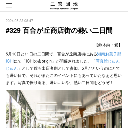
2024.05.23 08:47
#329 百合が丘商店街の熱い二日間
【鈴木純・愛】
5月10日と11日の二日間で、百合が丘商店街にある
湘南お菓子部
ICHI
にて「ICHIの市origin」が開催されました。「
写真館じゅん
じゅん
」として僕も出店者側として参加。5月だというのにとて
も暑い日で、それがまたこのイベントにもあっていたなぁと思い
ます。写真で振り返る、暑い…いや、熱い二日間をどうぞ！