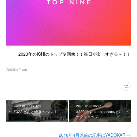
2023年のICHIのトップ９画像！！毎日が楽しすぎる～！！
宮坂里沙子
(
50
)
2024.01.17 07:42
2023.12.23 05:24
#322 どんど焼きのハシゴ
#320 miyazono spoonのワ
ークショップ
2018年4月以前の記事はYADOKARIへ