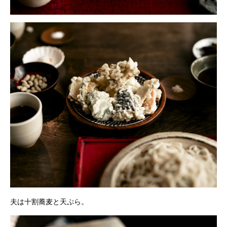
夫は十割蕎麦と天ぷら。