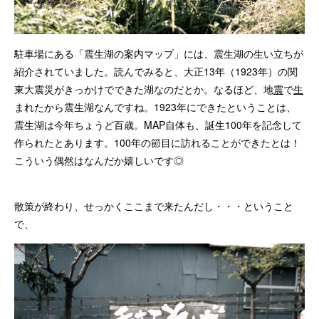
駐車場にある「震生湖の案内マップ」には、震生湖の生い立ちが
紹介されていました。読んでみると、大正13年（1923年）の関
東大震災がきっかけでできた湖なのだとか。なるほど、地
震
で
生
まれたから震生湖なんですね。1923年にできたということは、
震生湖は今年ちょうど百歳。MAP自体も、誕生100年を記念して
作られたとあります。100年の節目に訪れることができたとは！
こういう偶然はなんだか嬉しいです◎
散策が終わり、せっかくここまで来たんだし・・・ということ
で、