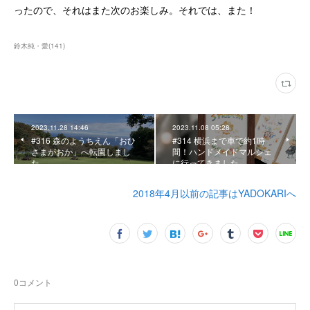
ったので、それはまた次のお楽しみ。それでは、また！
鈴木純・愛
(
141
)
2023.11.28 14:46
2023.11.08 05:28
#316 森のようちえん「おひ
#314 横浜まで車で約1時
さまがおか」へ転園しまし
間！ハンドメイドマルシェ
た
に行ってきました
2018年4月以前の記事はYADOKARIへ
0
コメント