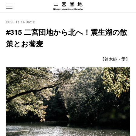
2023.11.14 06:12
#315 二宮団地から北へ！震生湖の散
策とお蕎麦
【鈴木純・愛】