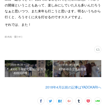
の開催ということもあって、楽しみにしていた人も多いんだろう
なぁと思いつつ、また来年も行こうと思います。明るいうちから
行くと、ろうそくに火を灯せるのでオススメですよ。
それでは、また！
鈴木純・愛
(
141
)
2023.05.30 17:51
2023.05.08 23:54
#300 千年続く伝統のお祭り
#298 移住交流会開催
「相模国府祭」
2018年4月以前の記事はYADOKARIへ