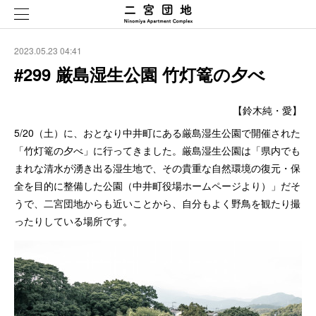
2023.05.23 04:41
#299 厳島湿生公園 竹灯篭の夕べ
【鈴木純・愛】
5/20（土）に、おとなり中井町にある厳島湿生公園で開催された
「竹灯篭の夕べ」に行ってきました。厳島湿生公園は「県内でも
まれな清水が湧き出る湿生地で、その貴重な自然環境の復元・保
全を目的に整備した公園（中井町役場ホームページより）」だそ
うで、二宮団地からも近いことから、自分もよく野鳥を観たり撮
ったりしている場所です。