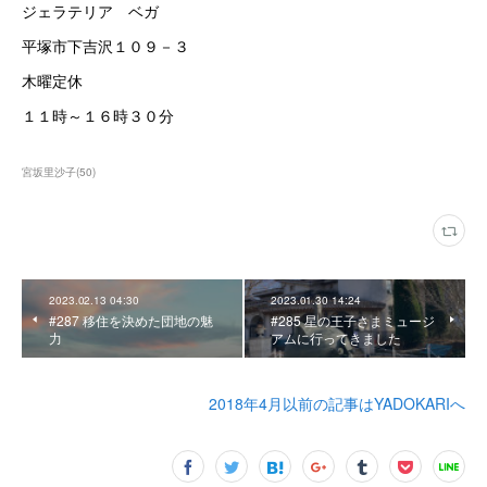
ジェラテリア ベガ
平塚市下吉沢１０９－３
木曜定休
１１時～１６時３０分
宮坂里沙子
(
50
)
2023.02.13 04:30
2023.01.30 14:24
#287 移住を決めた団地の魅
#285 星の王子さまミュージ
力
アムに行ってきました
2018年4月以前の記事はYADOKARIへ