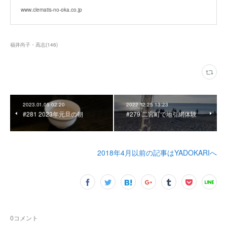
www.clematis-no-oka.co.jp
福井尚子・高志
(
146
)
2023.01.05 02:20
2022.12.25 13:23
#281 2023年元旦の朝
#279 二宮町で地引網体験
2018年4月以前の記事はYADOKARIへ
0
コメント