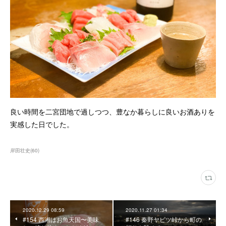
良い時間を二宮団地で過しつつ、豊なか暮らしに良いお酒ありを
実感した日でした。
岸田壮史
(
60
)
2020.12.29 08:59
2020.11.27 01:34
#154 西湘はお魚天国〜美味
#146 秦野ヤビツ峠から町の