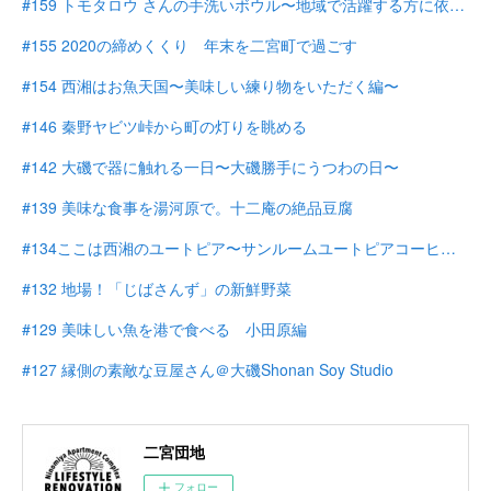
#159 トモタロウ さんの手洗いボウル〜地域で活躍する方に依頼する〜
#155 2020の締めくくり 年末を二宮町で過ごす
#154 西湘はお魚天国〜美味しい練り物をいただく編〜
#146 秦野ヤビツ峠から町の灯りを眺める
#142 大磯で器に触れる一日〜大磯勝手にうつわの日〜
#139 美味な食事を湯河原で。十二庵の絶品豆腐
#134ここは西湘のユートピア〜サンルームユートピアコーヒー〜
#132 地場！「じばさんず」の新鮮野菜
#129 美味しい魚を港で食べる 小田原編
#127 縁側の素敵な豆屋さん＠大磯Shonan Soy Studio
二宮団地
フォロー