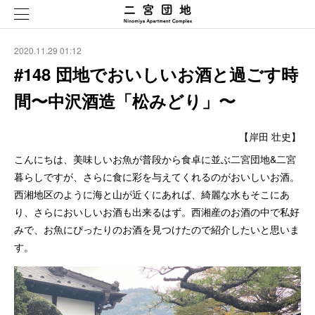
2020.11.29 01:12
#148 団地でおいしいお酒と過ごす時
間〜中沢酒造「松みどり」〜
【岸田 壮史】
こんにちは、美味しいお魚が普段から食卓に並ぶ二宮団地&二宮
暮らしですが、さらに食に彩を与えてくれるのがおいしいお酒。
西湘地区のように海と山が近くにあれば、綺麗な水もそこにあ
り、さらにおいしいお酒も出来るはず。西湘産のお酒の中で私好
みで、お魚にぴったりのお酒を見つけたので紹介したいと思いま
す。