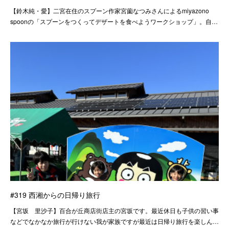
【鈴木純・愛】二宮在住のスプーン作家宮薗なつみさんによるmiyazono
spoonの「スプーンをつくってデザートを食べようワークショップ」。自…
#319 西湘からの日帰り旅行
【宮坂 里沙子】百合が丘商店街店主の宮坂です。最近休日も子供の習い事
などでなかなか旅行が行けない我が家族ですが最近は日帰り旅行を楽しん…