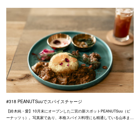
#318 PEANUTSuuでスパイスチャージ
【鈴木純・愛】10月末にオープンした二宮の新スポットPEANUTSuu（ピ
ーナッツぅ）。写真家であり、本格スパイス料理にも精通している山本ま…