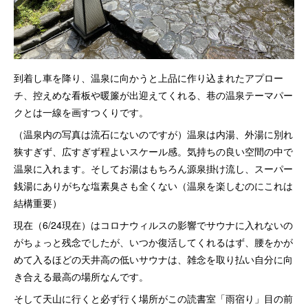
到着し車を降り、温泉に向かうと上品に作り込まれたアプロー
チ、控えめな看板や暖簾が出迎えてくれる、巷の温泉テーマパー
クとは一線を画すつくりです。
（温泉内の写真は流石にないのですが）温泉は内湯、外湯に別れ
狭すぎず、広すぎず程よいスケール感。気持ちの良い空間の中で
温泉に入れます。そしてお湯はもちろん源泉掛け流し、スーパー
銭湯にありがちな塩素臭さも全くない（温泉を楽しむのにこれは
結構重要）
現在（6/24現在）はコロナウィルスの影響でサウナに入れないの
がちょっと残念でしたが、いつか復活してくれるはず、腰をかが
めて入るほどの天井高の低いサウナは、雑念を取り払い自分に向
き合える最高の場所なんです。
そして天山に行くと必ず行く場所がこの読書室「雨宿り」目の前