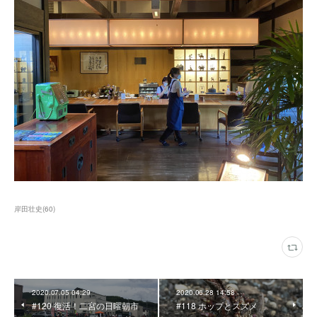
岸田壮史
(
60
)
2020.07.05 04:29
2020.06.28 14:58
#120 復活！二宮の日曜朝市
#118 ホップとスズメ