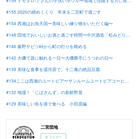
#159 トモタロウ さんの手洗いボウル〜地域で活躍する方に依頼する〜
#155 2020の締めくくり 年末を二宮町で過ごす
#154 西湘はお魚天国〜美味しい練り物をいただく編〜
#148 団地でおいしいお酒と過ごす時間〜中沢酒造「松みどり」〜
#146 秦野ヤビツ峠から町の灯りを眺める
#142 大磯で器に触れる一日〜大磯勝手にうつわの日〜
#139 美味な食事を湯河原で。十二庵の絶品豆腐
#134ここは西湘のユートピア〜サンルームユートピアコーヒー〜
#132 地場！「じばさんず」の新鮮野菜
#129 美味しい魚を港で食べる 小田原編
二宮団地
フォロー