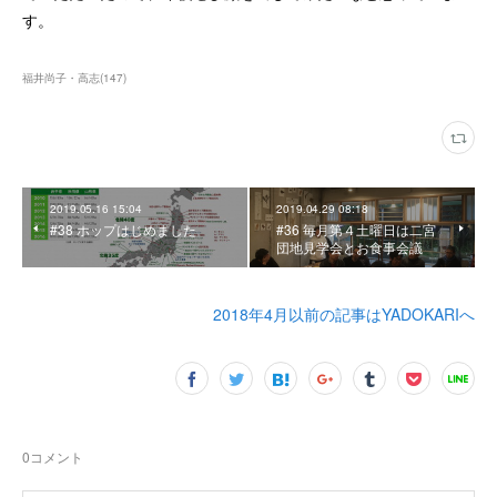
す。
福井尚子・高志
(
147
)
2019.05.16 15:04
2019.04.29 08:18
#38 ホップはじめました
#36 毎月第４土曜日は二宮
団地見学会とお食事会議
2018年4月以前の記事はYADOKARIへ
0
コメント