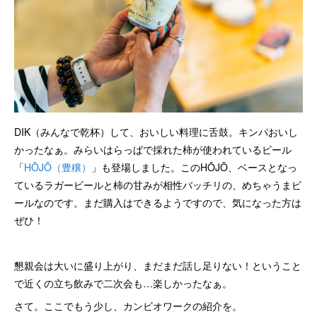
DIK（みんなで乾杯）して、おいしい料理に舌鼓。キンパおいし
かったなぁ。みらいはらっぱで採れた柿が使われているビール
「
HŌJŌ（豊穣）
」も登場しました。このHŌJŌ、ベースとなっ
ているラガービールと柿の甘みが相性バッチリの、めちゃうまビ
ールなのです。まだ購入はできるようですので、気になった方は
ぜひ！
懇親会は大いに盛り上がり、まだまだ話し足りない！ということ
で近くの立ち飲みで二次会も…楽しかったなぁ。
さて。ここでもう少し、カンビオワークの紹介を。