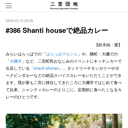
2026.02.12 23:36
#386 Shanti houseで絶品カレー
【鈴木純・愛】
みらいはらっぱでの「
はらっぱマルシェ
」や、隣町・大磯での
「
大磯市
」など、二宮町民おなじみのイベントにキッチンカーで
出店している「
shanti shonan
」。タンドリーチキンカリーやポ
ークビンダルーなどの絶品スパイスカレーをいただくことができ
ます。我が家も二宮に移住してきたころに大磯市ではじめて食べ
て以来、シャンティカレーのとりこに。定期的に食べたくなるカ
レーのひとつです。