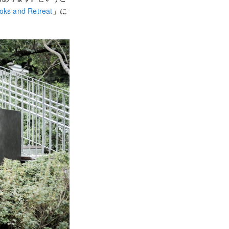
s and Retreat
」に