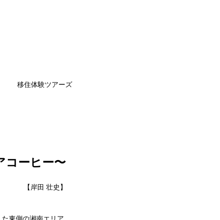
移住体験ツアーズ
アコーヒー〜
【岸田 壮史】
した東側の湘南エリア