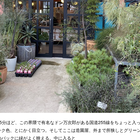
5分ほど、この界隈で有名なドン万次郎がある国道255線をちょっと入
ンク色、とにかく目立つ。そしてここは造園屋、外まで所狭しとグリー
のバックに緑がよく映える。中に入ると