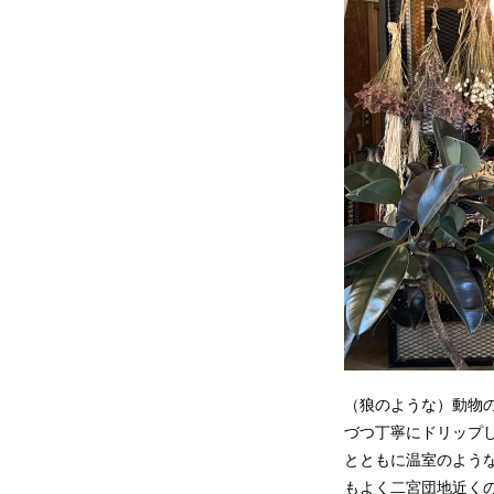
（狼のような）動物
づつ丁寧にドリップ
とともに温室のよう
もよく二宮団地近く