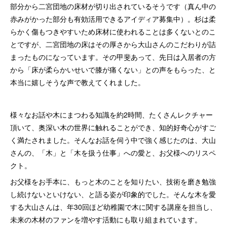
部分から二宮団地の床材が切り出されているそうです（真ん中の
赤みがかった部分も有効活用できるアイディア募集中）。杉は柔
らかく傷もつきやすいため床材に使われることは多くないとのこ
とですが、二宮団地の床はその厚さから大山さんのこだわりが詰
まったものになっています。その甲斐あって、先日は入居者の方
から「床が柔らかいせいで膝が痛くない」との声をもらった、と
本当に嬉しそうな声で教えてくれました。
様々なお話や木にまつわる知識を約2時間、たくさんレクチャー
頂いて、奥深い木の世界に触れることができ、知的好奇心がすご
く満たされました。そんなお話を伺う中で強く感じたのは、大山
さんの、「木」と「木を扱う仕事」への愛と、お父様へのリスペ
クト。
お父様をお手本に、もっと木のことを知りたい、技術を磨き勉強
し続けないといけない、と語る姿が印象的でした。そんな木を愛
する大山さんは、年30回ほど幼稚園で木に関する講座を担当し、
未来の木材のファンを増やす活動にも取り組まれています。