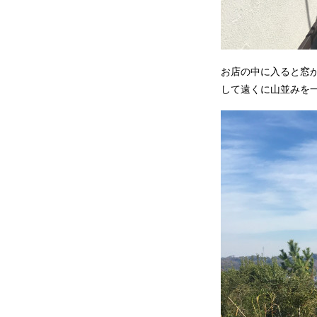
お店の中に入ると窓
して遠くに山並みを