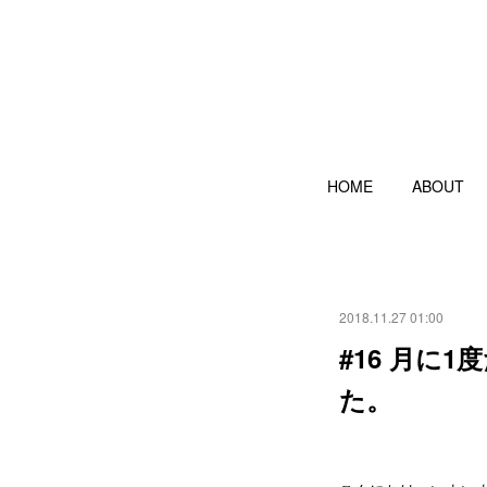
HOME
ABOUT
2018.11.27 01:00
#16 月に
た。