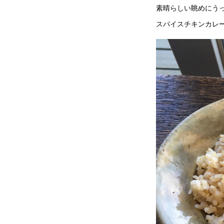
素晴らしい眺めにう
スパイスチキンカレ