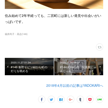
住み始めて2年半経っても、二宮町には新しい発見や出会いがい
っぱいです。
福井尚子・高志
(
146
)
2020.11.27 01:34
2020.11.04 08:37
#146 秦野ヤビツ峠から町の
#144 ICHIの市「写真館じゅ
灯りを眺める
んじゅん」
2018年4月以前の記事はYADOKARIへ